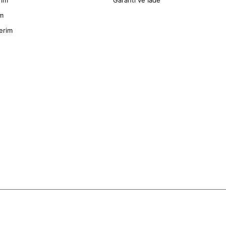
rim
Garanti ve İade
im
erim