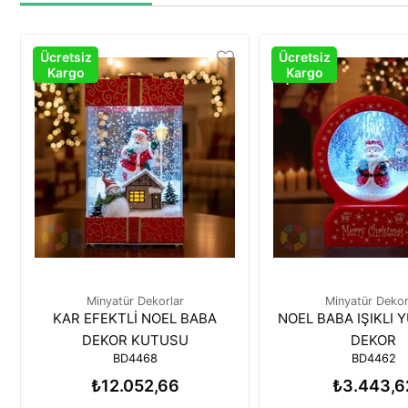
Ücretsiz
Ücretsiz
Kargo
Kargo
Minyatür Dekorlar
Minyatür Dekor
KAR EFEKTLİ NOEL BABA
NOEL BABA IŞIKLI 
DEKOR KUTUSU
DEKOR
BD4468
BD4462
₺12.052,66
₺3.443,6