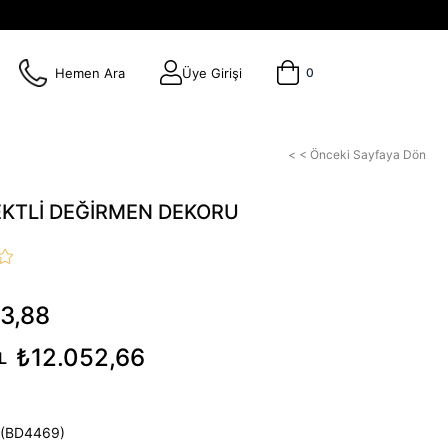
Hemen Ara
Üye Girişi
0
< < Önceki Sayfaya Dön
EKTLİ DEĞİRMEN DEKORU
3,88
₺12.052,66
L
(BD4469)