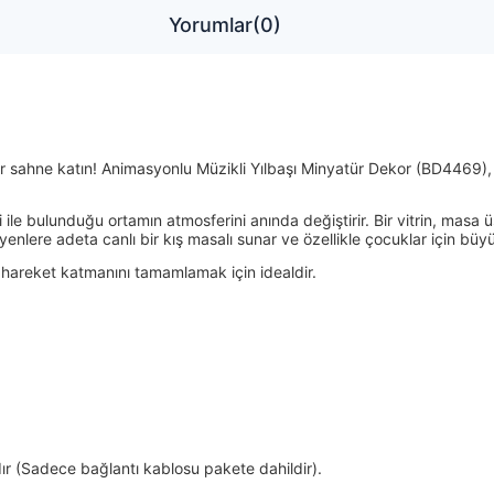
Yorumlar
(0)
r sahne katın! Animasyonlu Müzikli Yılbaşı Minyatür Dekor (BD4469), 
i ile bulunduğu ortamın atmosferini anında değiştirir. Bir vitrin, ma
eyenlere adeta canlı bir kış masalı sunar ve özellikle çocuklar için büy
 hareket katmanını tamamlamak için idealdir.
dır (Sadece bağlantı kablosu pakete dahildir).