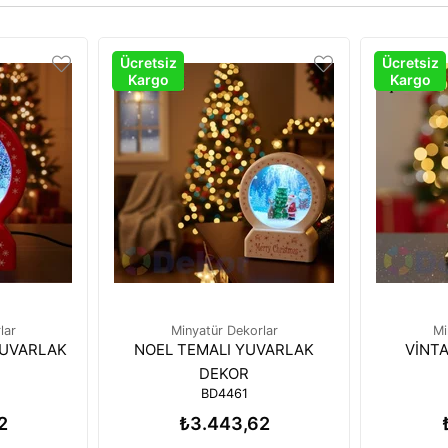
Ücretsiz
Ücretsiz
Kargo
Kargo
lar
Minyatür Dekorlar
Mi
YUVARLAK
NOEL TEMALI YUVARLAK
VİNTA
DEKOR
BD4461
2
₺3.443,62