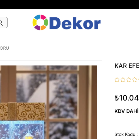
KORU
KAR EF
₺10.04
KDV DAHI
Stok Kodu