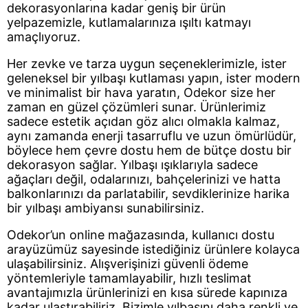
dekorasyonlarına kadar geniş bir ürün
yelpazemizle, kutlamalarınıza ışıltı katmayı
amaçlıyoruz.
Her zevke ve tarza uygun seçeneklerimizle, ister
geleneksel bir yılbaşı kutlaması yapın, ister modern
ve minimalist bir hava yaratın, Odekor size her
zaman en güzel çözümleri sunar. Ürünlerimiz
sadece estetik açıdan göz alıcı olmakla kalmaz,
aynı zamanda enerji tasarruflu ve uzun ömürlüdür,
böylece hem çevre dostu hem de bütçe dostu bir
dekorasyon sağlar. Yılbaşı ışıklarıyla sadece
ağaçları değil, odalarınızı, bahçelerinizi ve hatta
balkonlarınızı da parlatabilir, sevdiklerinize harika
bir yılbaşı ambiyansı sunabilirsiniz.
Odekor’un online mağazasında, kullanıcı dostu
arayüzümüz sayesinde istediğiniz ürünlere kolayca
ulaşabilirsiniz. Alışverişinizi güvenli ödeme
yöntemleriyle tamamlayabilir, hızlı teslimat
avantajımızla ürünlerinizi en kısa sürede kapınıza
kadar ulaştırabiliriz. Bizimle yılbaşını daha renkli ve