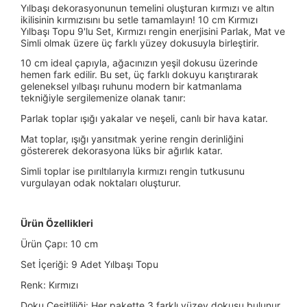
Yılbaşı dekorasyonunun temelini oluşturan kırmızı ve altın
ikilisinin kırmızısını bu setle tamamlayın! 10 cm Kırmızı
Yılbaşı Topu 9'lu Set, Kırmızı rengin enerjisini Parlak, Mat ve
Simli olmak üzere üç farklı yüzey dokusuyla birleştirir.
10 cm ideal çapıyla, ağacınızın yeşil dokusu üzerinde
hemen fark edilir. Bu set, üç farklı dokuyu karıştırarak
geleneksel yılbaşı ruhunu modern bir katmanlama
tekniğiyle sergilemenize olanak tanır:
Parlak toplar ışığı yakalar ve neşeli, canlı bir hava katar.
Mat toplar, ışığı yansıtmak yerine rengin derinliğini
göstererek dekorasyona lüks bir ağırlık katar.
Simli toplar ise pırıltılarıyla kırmızı rengin tutkusunu
vurgulayan odak noktaları oluşturur.
Ürün Özellikleri
Ürün Çapı: 10 cm
Set İçeriği: 9 Adet Yılbaşı Topu
Renk: Kırmızı
Doku Çeşitliliği: Her pakette 3 farklı yüzey dokusu bulunur